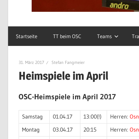
Startseite
TT beim OSC
Teams
Tra
31. März 2017
Stefan Fangmeier
Heimspiele im April
OSC-Heimspiele im April 2017
Samstag
01.04.17
13:00(!)
Herren:
Osn
Montag
03.04.17
20:15
Herren:
Osn