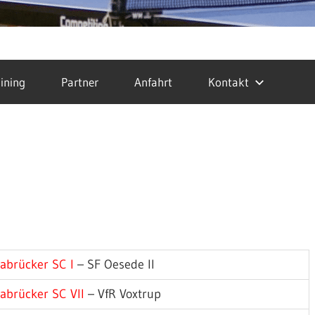
ining
Partner
Anfahrt
Kontakt
abrücker SC I
– SF Oesede II
abrücker SC VII
– VfR Voxtrup