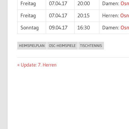
Freitag
07.04.17
20:00
Damen:
Osn
Freitag
07.04.17
20:15
Herren:
Osn
Sonntag
09.04.17
16:30
Damen:
Osn
HEIMSPIELPLAN
OSC-HEIMSPIELE
TISCHTENNIS
ALLGEMEIN
Beitragsnavigation
Vorheriger
Update: 7. Herren
Beitrag: