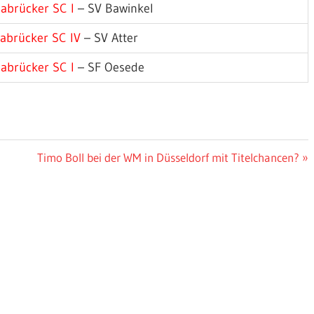
abrücker SC I
– SV Bawinkel
abrücker SC IV
– SV Atter
abrücker SC I
– SF Oesede
Nächster
Timo Boll bei der WM in Düsseldorf mit Titelchancen?
Beitrag: