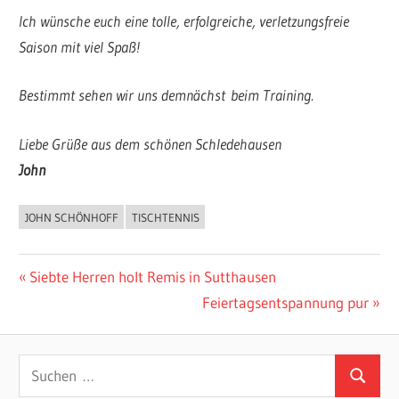
Ich wünsche euch eine tolle, erfolgreiche, verletzungsfreie
Saison mit viel Spaß!
Bestimmt sehen wir uns demnächst beim Training.
Liebe Grüße aus dem schönen Schledehausen
John
JOHN SCHÖNHOFF
TISCHTENNIS
ALLGEMEIN
Beitragsnavigation
Vorheriger
Siebte Herren holt Remis in Sutthausen
Beitrag:
Nächster
Feiertagsentspannung pur
Beitrag:
Suchen
Suchen
nach: