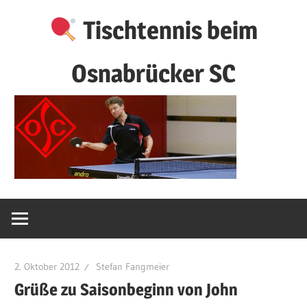
Zum
Tischtennis beim
Inhalt
springen
Osnabrücker SC
2. Oktober 2012
Stefan Fangmeier
Grüße zu Saisonbeginn von John