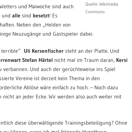
Quelle: Wikimedia
n Wetters und Maiwoche sind auch
Commons
t
und
alle
sind
besetzt
! Es
haften. Neben den „Helden von
einige Neuzugänge und Gastspieler dabei.
t terrible“
Uli Kersenfischer
steht an der Platte. Und
rrenwart Stefan Härtel
nicht mal im Traum daran,
Kersi
zu verbannen. Und auch der gerüchteweise ins Spiel
sierte Vereine ist derzeit kein Thema in den
orderliche Ablöse wäre einfach zu hoch. – Noch dazu
 nicht an jeder Ecke. Wir werden also auch weiter mit
ntlich diese überwältigende Trainingsbeteiligung? Ohne
rn zu können, wage ich mal folgende Hypothese: