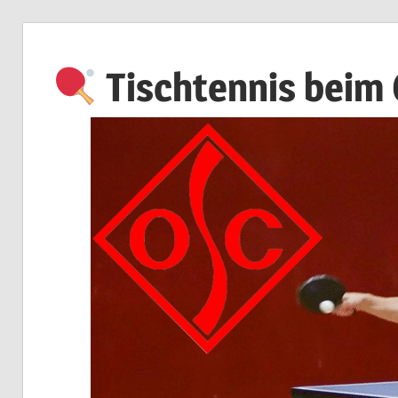
Zum
Inhalt
Tischtennis beim
springen