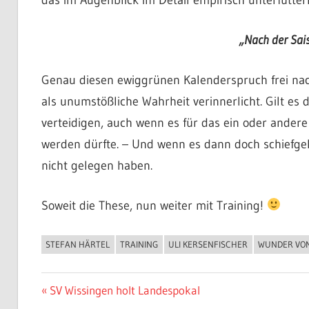
„Nach der Sais
Genau diesen ewiggrünen Kalenderspruch frei n
als unumstößliche Wahrheit verinnerlicht. Gilt es 
verteidigen, auch wenn es für das ein oder ander
werden dürfte. – Und wenn es dann doch schiefgeh
nicht gelegen haben.
Soweit die These, nun weiter mit Training!
STEFAN HÄRTEL
TRAINING
ULI KERSENFISCHER
WUNDER VO
ALLGEMEIN
Beitragsnavigation
Vorheriger
SV Wissingen holt Landespokal