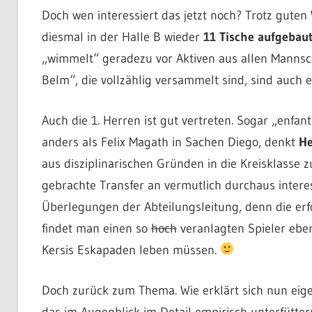
Doch wen interessiert das jetzt noch? Trotz gute
diesmal in der Halle B wieder
11 Tische aufgebau
„wimmelt“ geradezu vor Aktiven aus allen Mannsc
Belm“, die vollzählig versammelt sind, sind auch 
Auch die 1. Herren ist gut vertreten. Sogar „enfan
anders als Felix Magath in Sachen Diego, denkt
He
aus disziplinarischen Gründen in die Kreisklasse 
gebrachte Transfer an vermutlich durchaus interes
Überlegungen der Abteilungsleitung, denn die erf
findet man einen so
hoch
veranlagten Spieler eben
Kersis Eskapaden leben müssen.
Doch zurück zum Thema. Wie erklärt sich nun eige
das im Augenblick im Detail empirisch unterfütte