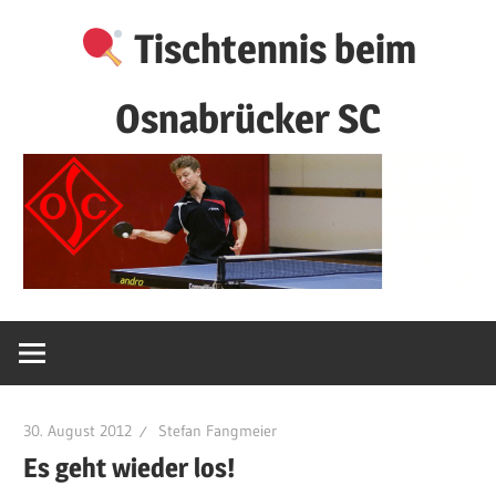
Zum
Tischtennis beim
Inhalt
springen
Osnabrücker SC
30. August 2012
Stefan Fangmeier
Es geht wieder los!