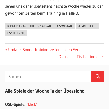
sehen uns daher spätestens nächste Woche wieder zu den
gewohnten Zeiten beim Training in Halle B.
BLOGEINTRAG
JULIUS CAESAR
SAISONSTART
SHAKESPEARE
ALLGEMEIN
TISCHTENNIS
Beitragsnavigation
Vorheriger
Update: Sondertrainingszeiten in den Ferien
Beitrag:
Nächster
Die neuen Tische sind da
Beitrag:
Suchen
Suchen
nach:
Alle Spiele der Woche in der Übersicht
OSC-Spiele:
*klick*