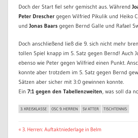
Doch der Start fiel sehr gemischt aus. Während
Jo
Peter Drescher
gegen Wilfried Pikulik und Heiko 
und
Jonas Baars
gegen Bernd Galle und Rafael Sw
Doch anschließend ließ die 9. sich nicht mehr br
tollen Spiel knapp im 5. Satz gegen Bernd! Auch 
ebenso wie Peter gegen Wilfried einen Punkt. An
konnte aber trotzdem im 5. Satz gegen Bernd gew
Sätzen aber sicher mit 3:0 gewinnen konnte.
Ein
7:1 gegen den Tabellenzweiten
, was soll da 
3. KREISKLASSE
OSC 9. HERREN
SV ATTER
TISCHTENNIS
ALLGEMEIN
Beitragsnavigation
Vorheriger
3. Herren: Auftaktniederlage in Belm
Beitrag: