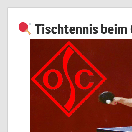
Zum
Inhalt
Tischtennis beim
springen