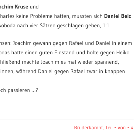
achim Kruse
und
Charles keine Probleme hatten, mussten sich
Daniel Belz
oboda nach vier Sätzen geschlagen geben, 1:1.
emsen: Joachim gewann gegen Rafael und Daniel in einem
Jonas hatte einen guten Einstand und holte gegen Heiko
schließend machte Joachim es mal wieder spannend,
innen, während Daniel gegen Rafael zwar in knappen
noch passieren …?
Nächster
Bruderkampf, Teil 3 von 3
Beitrag: