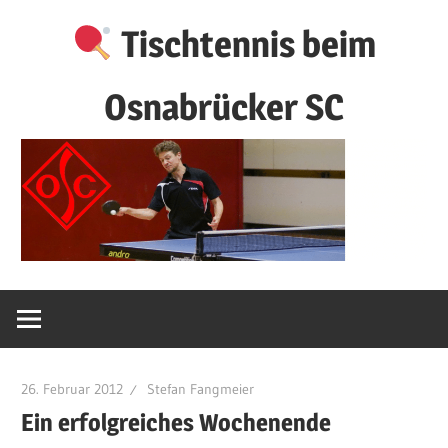
Zum
Tischtennis beim
Inhalt
springen
Osnabrücker SC
26. Februar 2012
Stefan Fangmeier
Ein erfolgreiches Wochenende