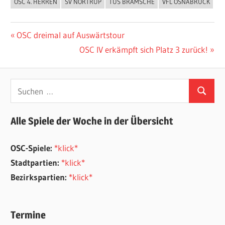
OSC 4. HERREN
SV NORTRUP
TUS BRAMSCHE
VFL OSNABRÜCK
Beitragsnavigation
Vorheriger
OSC dreimal auf Auswärtstour
Beitrag:
Nächster
OSC IV erkämpft sich Platz 3 zurück!
Beitrag:
Suchen
Suchen
nach:
Alle Spiele der Woche in der Übersicht
OSC-Spiele:
*klick*
Stadtpartien:
*klick*
Bezirkspartien:
*klick*
Termine