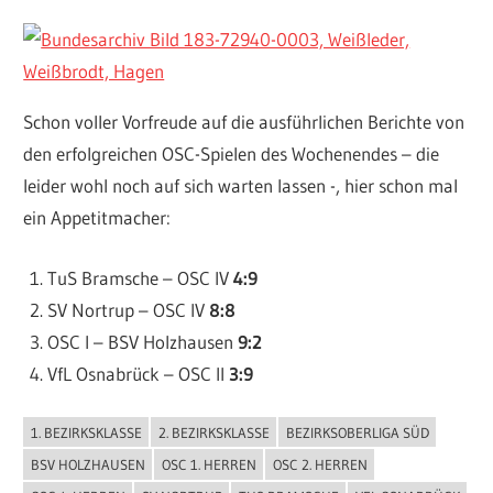
Schon voller Vorfreude auf die ausführlichen Berichte von
den erfolgreichen OSC-Spielen des Wochenendes – die
leider wohl noch auf sich warten lassen -, hier schon mal
ein Appetitmacher:
TuS Bramsche – OSC IV
4:9
SV Nortrup – OSC IV
8:8
OSC I – BSV Holzhausen
9:2
VfL Osnabrück – OSC II
3:9
1. BEZIRKSKLASSE
2. BEZIRKSKLASSE
BEZIRKSOBERLIGA SÜD
ALLGEMEIN
BSV HOLZHAUSEN
OSC 1. HERREN
OSC 2. HERREN