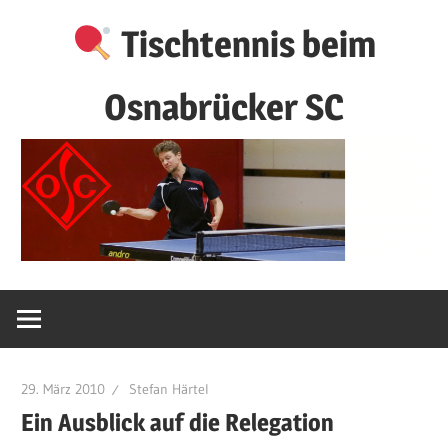
Zum
Tischtennis beim
Inhalt
springen
Osnabrücker SC
29. März 2010
Stefan Härtel
Ein Ausblick auf die Relegation