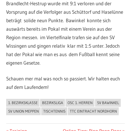
Brandlecht-Hestrup wurde mit 9:1 verloren und der
Vorsprung auf die Verfolger aus Schüttorf und Haselünne
beträgt solide neun Punkte. Bawinkel konnte sich
auswärts bereits im Pokal mit einem Verein aus der
Region messen. im Viertelfinale trafen sie auf den SV
Wissingen und gingen relativ klar mit 1:5 unter. Jedoch
hat der Pokal wie man es aus dem Fußball kennt seine
eigenen Gesetze.
Schauen mer mal was noch so passiert. Wir halten euch
auf dem Laufendem!
1. BEZIRKSKLASSE
BEZIRKSLIGA
OSC 1. HERREN
SV BAWINKEL
ALLGEMEIN
SV UNION MEPPEN
TISCHTENNIS
TTC EINTRACHT NORDHORN
Vorheriger
Nächster
Training
Online-Tipp: Ping Pong Door