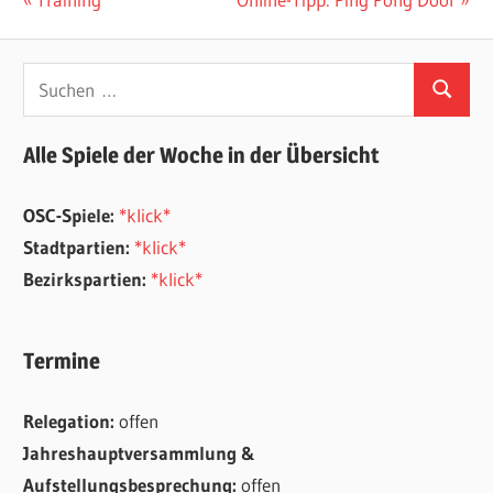
Beitragsnavigation
Beitrag:
Beitrag:
Suchen
Suchen
nach:
Alle Spiele der Woche in der Übersicht
OSC-Spiele:
*klick*
Stadtpartien:
*klick*
Bezirkspartien:
*klick*
Termine
Relegation:
offen
Jahreshauptversammlung &
Aufstellungsbesprechung:
offen