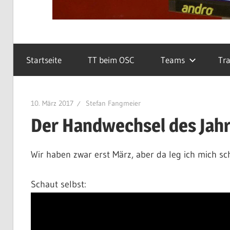
Startseite
TT beim OSC
Teams
Tra
10. März 2017
Stefan Fangmeier
Der Handwechsel des Jah
Wir haben zwar erst März, aber da leg ich mich sc
Schaut selbst: