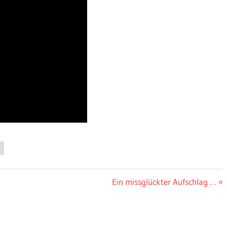
E
Nächster
Ein missglückter Aufschlag …
Beitrag: