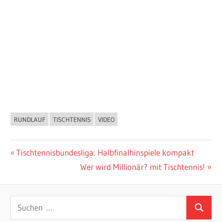
RUNDLAUF
TISCHTENNIS
VIDEO
ALLGEMEIN
Beitragsnavigation
Vorheriger
Tischtennisbundesliga: Halbfinalhinspiele kompakt
Beitrag:
Nächster
Wer wird Millionär? mit Tischtennis!
Beitrag:
Suchen
Suchen
nach: