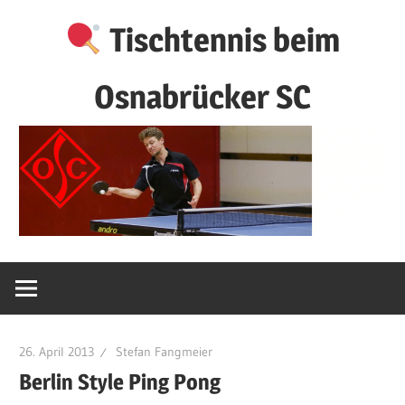
Zum
Tischtennis beim
Inhalt
springen
Osnabrücker SC
26. April 2013
Stefan Fangmeier
Berlin Style Ping Pong