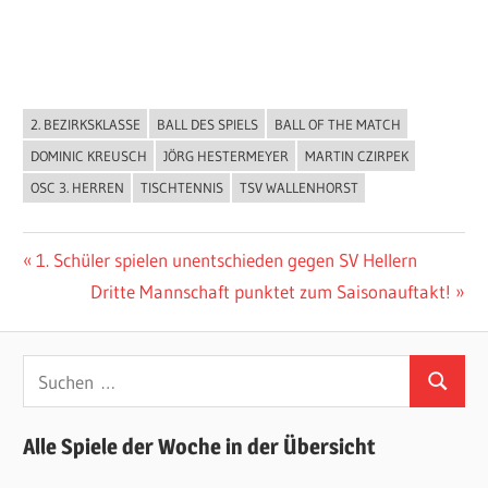
2. BEZIRKSKLASSE
BALL DES SPIELS
BALL OF THE MATCH
ALLGEMEIN
DOMINIC KREUSCH
JÖRG HESTERMEYER
MARTIN CZIRPEK
OSC 3. HERREN
TISCHTENNIS
TSV WALLENHORST
Beitragsnavigation
Vorheriger
1. Schüler spielen unentschieden gegen SV Hellern
Beitrag:
Nächster
Dritte Mannschaft punktet zum Saisonauftakt!
Beitrag:
Suchen
Suchen
nach:
Alle Spiele der Woche in der Übersicht