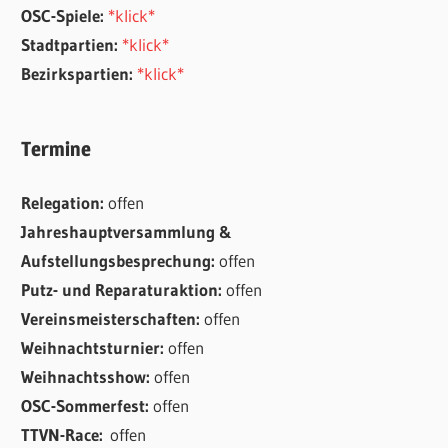
OSC-Spiele:
*klick*
Stadtpartien:
*klick*
Bezirkspartien:
*klick*
Termine
Relegation:
offen
Jahreshauptversammlung &
Aufstellungsbesprechung:
offen
Putz- und Reparaturaktion:
offen
Vereinsmeisterschaften:
offen
Weihnachtsturnier:
offen
Weihnachtsshow:
offen
OSC-Sommerfest:
offen
TTVN-Race:
offen