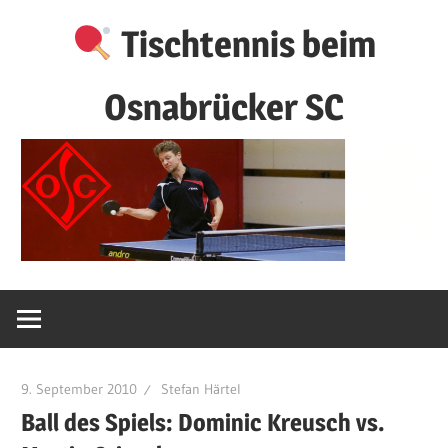
Zum
Tischtennis beim
Inhalt
springen
Osnabrücker SC
9. September 2010
Stefan Härtel
Ball des Spiels: Dominic Kreusch vs.