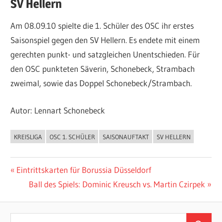
SV Hellern
Am 08.09.10 spielte die 1. Schüler des OSC ihr erstes
Saisonspiel gegen den SV Hellern. Es endete mit einem
gerechten punkt- und satzgleichen Unentschieden. Für
den OSC punkteten Säverin, Schonebeck, Strambach
zweimal, sowie das Doppel Schonebeck/Strambach.
Autor: Lennart Schonebeck
KREISLIGA
OSC 1. SCHÜLER
SAISONAUFTAKT
SV HELLERN
ALLGEMEIN
Beitragsnavigation
Vorheriger
Eintrittskarten für Borussia Düsseldorf
Beitrag:
Nächster
Ball des Spiels: Dominic Kreusch vs. Martin Czirpek
Beitrag:
Suchen