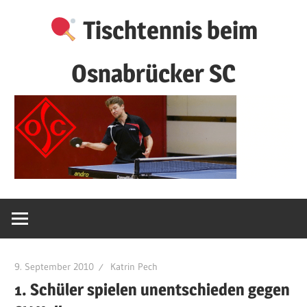
Zum
Tischtennis beim
Inhalt
springen
Osnabrücker SC
9. September 2010
Katrin Pech
1. Schüler spielen unentschieden gegen