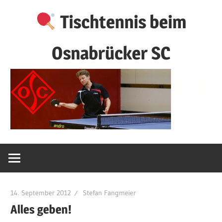
Zum
Tischtennis beim
Inhalt
springen
Osnabrücker SC
14. September 2012
Stefan Fangmeier
Alles geben!