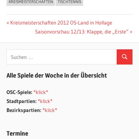
KREISMEISTERSCHAFTEN
TISCHTENNIS
ALLGEMEIN
Beitragsnavigation
Vorheriger
Kreismeisterschaften 2012 OS-Land in Hollage
Beitrag:
Nächster
Saisonvorschau 12/13: Klappe, die „Erste“
Beitrag:
Suchen
Suchen
nach:
Alle Spiele der Woche in der Übersicht
OSC-Spiele:
*klick*
Stadtpartien:
*klick*
Bezirkspartien:
*klick*
Termine