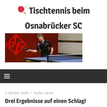
Zum
Tischtennis beim
Inhalt
springen
Osnabrücker SC
3. Oktober 2009
Stefan Härtel
Drei Ergebnisse auf einen Schlag!