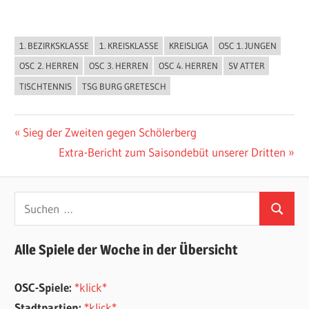
1. BEZIRKSKLASSE
1. KREISKLASSE
KREISLIGA
OSC 1. JUNGEN
ALLGEMEIN
OSC 2. HERREN
OSC 3. HERREN
OSC 4. HERREN
SV ATTER
TISCHTENNIS
TSG BURG GRETESCH
Beitragsnavigation
Vorheriger
Sieg der Zweiten gegen Schölerberg
Beitrag:
Nächster
Extra-Bericht zum Saisondebüt unserer Dritten
Beitrag:
Suchen
Suchen
nach:
Alle Spiele der Woche in der Übersicht
OSC-Spiele:
*klick*
Stadtpartien:
*klick*