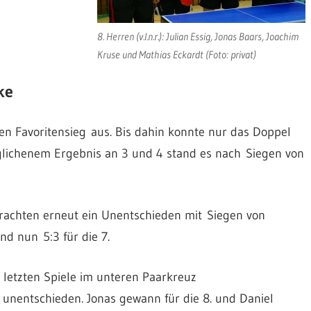
8. Herren (v.l.n.r.): Julian Essig, Jonas Baars, Joachim
Kruse und Mathias Eckardt (Foto: privat)
ke
ren Favoritensieg aus. Bis dahin konnte nur das Doppel
eglichenem Ergebnis an 3 und 4 stand es nach Siegen von
rachten erneut ein Unentschieden mit Siegen von
and nun 5:3 für die 7.
 letzten Spiele im unteren Paarkreuz
unentschieden. Jonas gewann für die 8. und Daniel