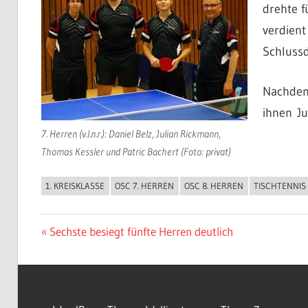
drehte f
verdient
Schlussd
Nachdem 
ihnen Ju
7. Herren (v.l.n.r.): Daniel Belz, Julian Rickmann,
Thomas Kessler und Patric Bachert (Foto: privat)
1. KREISKLASSE
OSC 7. HERREN
OSC 8. HERREN
TISCHTENNIS
ALLGEMEIN
Beitragsnavigation
Vorheriger
Sechste besiegt fünfte Herren deutlich
Beitrag: