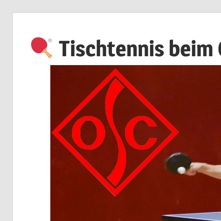
Zum
Inhalt
Tischtennis beim
springen