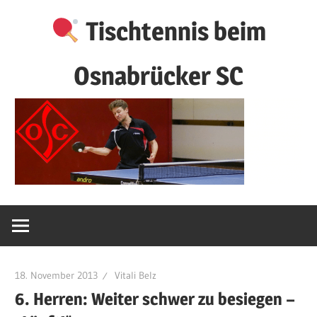
Zum
Tischtennis beim
Inhalt
springen
Osnabrücker SC
18. November 2013
Vitali Belz
6. Herren: Weiter schwer zu besiegen –