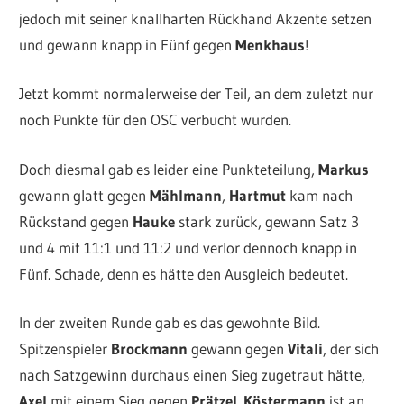
jedoch mit seiner knallharten Rückhand Akzente setzen
und gewann knapp in Fünf gegen
Menkhaus
!
Jetzt kommt normalerweise der Teil, an dem zuletzt nur
noch Punkte für den OSC verbucht wurden.
Doch diesmal gab es leider eine Punkteteilung,
Markus
gewann glatt gegen
Mählmann
,
Hartmut
kam nach
Rückstand gegen
Hauke
stark zurück, gewann Satz 3
und 4 mit 11:1 und 11:2 und verlor dennoch knapp in
Fünf. Schade, denn es hätte den Ausgleich bedeutet.
In der zweiten Runde gab es das gewohnte Bild.
Spitzenspieler
Brockmann
gewann gegen
Vitali
, der sich
nach Satzgewinn durchaus einen Sieg zugetraut hätte,
Axel
mit einem Sieg gegen
Prätzel
.
Köstermann
ist an