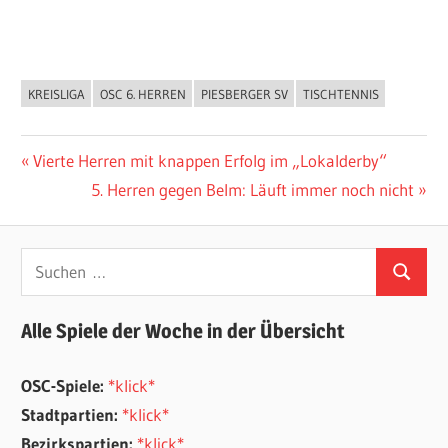
KREISLIGA
OSC 6. HERREN
PIESBERGER SV
TISCHTENNIS
ALLGEMEIN
Beitragsnavigation
Vorheriger
Vierte Herren mit knappen Erfolg im „Lokalderby“
Beitrag:
Nächster
5. Herren gegen Belm: Läuft immer noch nicht
Beitrag:
Suchen
Suchen
nach:
Alle Spiele der Woche in der Übersicht
OSC-Spiele:
*klick*
Stadtpartien:
*klick*
Bezirkspartien:
*klick*