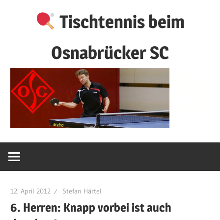
Zum
Tischtennis beim
Inhalt
springen
Osnabrücker SC
12. April 2012
Stefan Härtel
6. Herren: Knapp vorbei ist auch