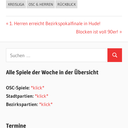
KREISLIGA
OSC 6. HERREN
RÜCKBLICK
ALLGEMEIN
Beitragsnavigation
Vorheriger
1. Herren erreicht Bezirkspokalfinale in Hude!
Beitrag:
Nächster
Blocken ist voll 90er!
Beitrag:
Suchen
Suchen
nach:
Alle Spiele der Woche in der Übersicht
OSC-Spiele:
*klick*
Stadtpartien:
*klick*
Bezirkspartien:
*klick*
Termine