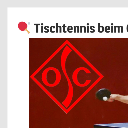
Zum
Inhalt
Tischtennis beim
springen