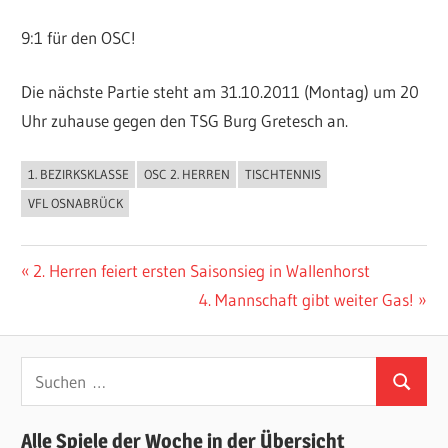
9:1 für den OSC!
Die nächste Partie steht am 31.10.2011 (Montag) um 20
Uhr zuhause gegen den TSG Burg Gretesch an.
1. BEZIRKSKLASSE
OSC 2. HERREN
TISCHTENNIS
ALLGEMEIN
VFL OSNABRÜCK
Beitragsnavigation
Vorheriger
2. Herren feiert ersten Saisonsieg in Wallenhorst
Beitrag:
Nächster
4. Mannschaft gibt weiter Gas!
Beitrag:
Suchen
Suchen
nach:
Alle Spiele der Woche in der Übersicht