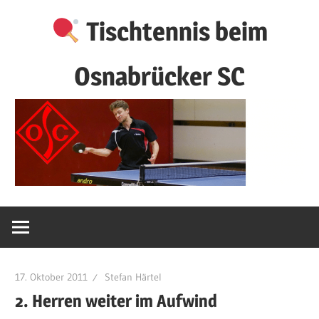
Zum
Tischtennis beim
Inhalt
springen
Osnabrücker SC
17. Oktober 2011
Stefan Härtel
2. Herren weiter im Aufwind