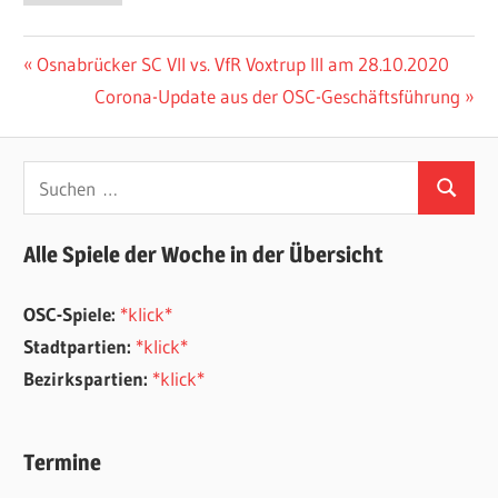
Beitragsnavigation
Vorheriger
Osnabrücker SC VII vs. VfR Voxtrup III am 28.10.2020
Beitrag:
Nächster
Corona-Update aus der OSC-Geschäftsführung
Beitrag:
Suchen
Suchen
nach:
Alle Spiele der Woche in der Übersicht
OSC-Spiele:
*klick*
Stadtpartien:
*klick*
Bezirkspartien:
*klick*
Termine