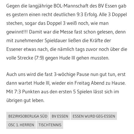
Gegen die langjährige BOL-Mannschaft des BV Essen gab
es gestern einen recht deutlichen 9:3 Erfolg. Alle 3 Doppel
stechen, sogar das Doppel 3 weiß noch, wie man
gewinnt!!! Damit war die Messe fast schon gelesen, denn
mit zunehmender Spieldauer ließen die Kräfte der
Essener etwas nach, die nämlich tags zuvor noch über die
volle Strecke (7:9) gegen Hude III gehen mussten.
Auch uns wird die fast 3-wöchige Pause nun gut tun, erst
dann wartet Hude III, wieder ein Freitag Abend zu Hause.
Mit 7:3 Punkten aus den ersten 5 Spielen lässt sich im
übrigen gut leben.
BEZIRKSOBERLIGA SÜD
BV ESSEN
ESSEN WURD GEG-ESSEN
ALLGEMEIN
OSC 1. HERREN
TISCHTENNIS