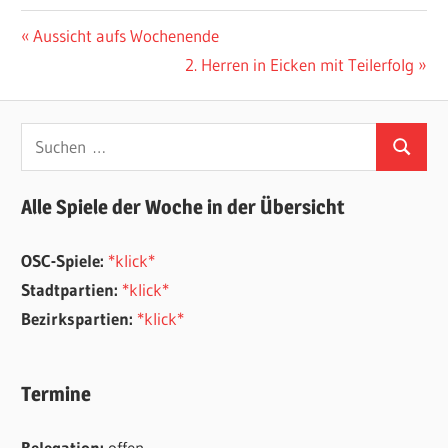
Beitragsnavigation
Vorheriger
Aussicht aufs Wochenende
Beitrag:
Nächster
2. Herren in Eicken mit Teilerfolg
Beitrag:
Suchen
Suchen
nach:
Alle Spiele der Woche in der Übersicht
OSC-Spiele:
*klick*
Stadtpartien:
*klick*
Bezirkspartien:
*klick*
Termine
Relegation:
offen