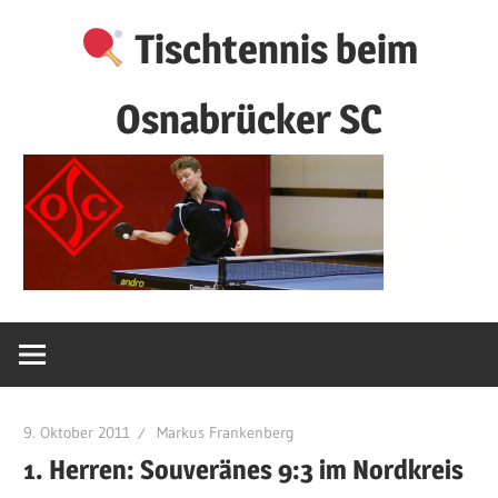
Zum
Tischtennis beim
Inhalt
springen
Osnabrücker SC
9. Oktober 2011
Markus Frankenberg
1. Herren: Souveränes 9:3 im Nordkreis