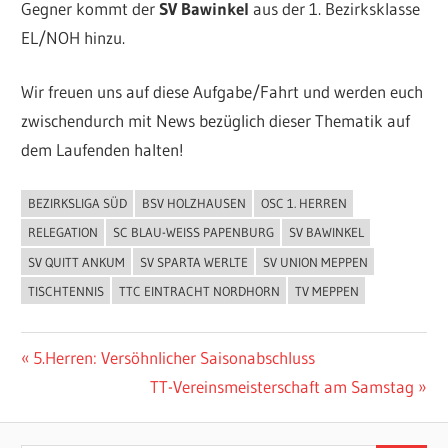
Gegner kommt der
SV Bawinkel
aus der 1. Bezirksklasse
EL/NOH hinzu.
Wir freuen uns auf diese Aufgabe/Fahrt und werden euch
zwischendurch mit News bezüglich dieser Thematik auf
dem Laufenden halten!
BEZIRKSLIGA SÜD
BSV HOLZHAUSEN
OSC 1. HERREN
ALLGEMEIN
RELEGATION
SC BLAU-WEISS PAPENBURG
SV BAWINKEL
SV QUITT ANKUM
SV SPARTA WERLTE
SV UNION MEPPEN
TISCHTENNIS
TTC EINTRACHT NORDHORN
TV MEPPEN
Beitragsnavigation
Vorheriger
5.Herren: Versöhnlicher Saisonabschluss
Beitrag:
Nächster
TT-Vereinsmeisterschaft am Samstag
Beitrag: