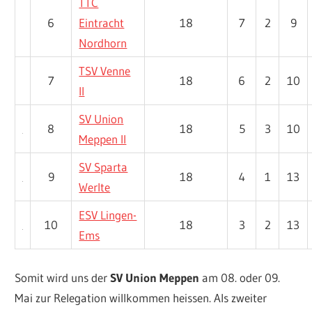
TTC
6
Eintracht
18
7
2
9
Nordhorn
TSV Venne
7
18
6
2
10
II
SV Union
8
18
5
3
10
Meppen II
SV Sparta
9
18
4
1
13
Werlte
ESV Lingen-
10
18
3
2
13
Ems
Somit wird uns der
SV Union Meppen
am 08. oder 09.
Mai zur Relegation willkommen heissen. Als zweiter