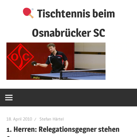
Zum
Tischtennis beim
Inhalt
springen
Osnabrücker SC
18. April 2010
Stefan Härtel
1. Herren: Relegationsgegner stehen