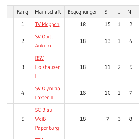
Rang
Mannschaft
Begegnungen
S
U
N
1
TV Meppen
18
15
1
2
SV Quitt
2
18
13
1
4
Ankum
BSV
3
Holzhausen
18
11
2
5
II
SV Olympia
4
18
10
1
7
Laxten II
SC Blau-
5
Weiß
18
7
3
8
Papenburg