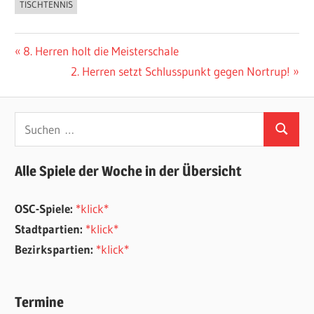
TISCHTENNIS
Beitragsnavigation
Vorheriger
8. Herren holt die Meisterschale
Beitrag:
Nächster
2. Herren setzt Schlusspunkt gegen Nortrup!
Beitrag:
Suchen
Suchen
nach:
Alle Spiele der Woche in der Übersicht
OSC-Spiele:
*klick*
Stadtpartien:
*klick*
Bezirkspartien:
*klick*
Termine