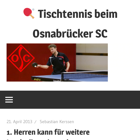
Zum
Tischtennis beim
Inhalt
springen
Osnabrücker SC
21. April 2013
Sebastian Kerssen
1. Herren kann für weitere