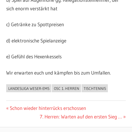
sich enorm verstärkt hat
c) Getränke zu Spottpreisen
d) elektronische Spielanzeige
e) Gefühl des Hexenkessels
Wir erwarten euch und kämpfen bis zum Umfallen.
LANDESLIGA WESER-EMS
OSC 1. HERREN
TISCHTENNIS
ALLGEMEIN
Beitragsnavigation
Vorheriger
Schon wieder hinterrücks erschossen
Beitrag:
Nächster
7. Herren: Warten auf den ersten Sieg …
Beitrag: