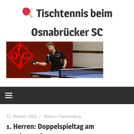
Zum
Tischtennis beim
Inhalt
springen
Osnabrücker SC
12. Oktober 2012
Markus Frankenberg
1. Herren: Doppelspieltag am