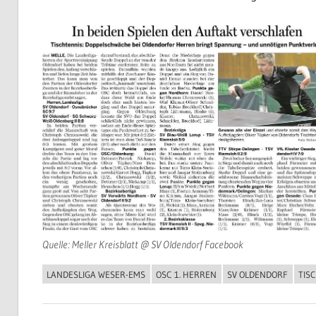
Quelle: Meller Kreisblatt @ SV Oldendorf Facebook
LANDESLIGA WESER-EMS
OSC 1. HERREN
SV OLDENDORF
TIS
ALLGEMEIN