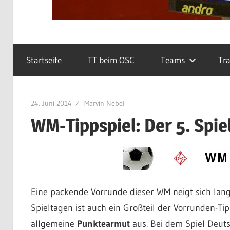
Startseite
TT beim OSC
Teams
Tra
24. Juni 2014
Marvin Nebel
WM-Tippspiel: Der 5. Spie
Eine packende Vorrunde dieser WM neigt sich la
Spieltagen ist auch ein Großteil der Vorrunden-Ti
allgemeine
Punktearmut
aus. Bei dem Spiel Deutsc