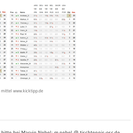
t mittel www.kicktipp.de
itte bei Marvin Nebel: m.nebel @ tischtennis-osc.de