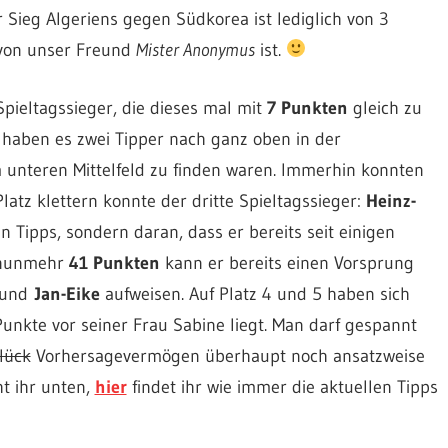
r Sieg Algeriens gegen Südkorea ist lediglich von 3
avon unser Freund
Mister Anonymus
ist.
ieltagssieger, die dieses mal mit
7 Punkten
gleich zu
haben es zwei Tipper nach ganz oben in der
m unteren Mittelfeld zu finden waren. Immerhin konnten
Platz klettern konnte der dritte Spieltagssieger:
Heinz-
en Tipps, sondern daran, dass er bereits seit einigen
t nunmehr
41 Punkten
kann er bereits einen Vorsprung
und
Jan-Eike
aufweisen. Auf Platz 4 und 5 haben sich
Punkte vor seiner Frau Sabine liegt. Man darf gespannt
lück
Vorhersagevermögen überhaupt noch ansatzweise
ht ihr unten,
hier
findet ihr wie immer die aktuellen Tipps