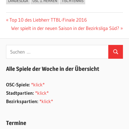
LANDESLIGA
OSC 1. HERREN
TISCHTENNIS
ALLGEMEIN
Beitragsnavigation
Vorheriger
Top 10 des Liebherr TTBL-Finale 2016
Beitrag:
Nächster
Wer spielt in der neuen Saison in der Bezirksliga Süd?
Beitrag:
Suchen
Suchen
nach:
Alle Spiele der Woche in der Übersicht
OSC-Spiele:
*klick*
Stadtpartien:
*klick*
Bezirkspartien:
*klick*
Termine