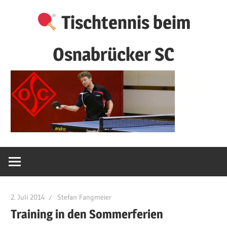
Zum
Tischtennis beim
Inhalt
springen
Osnabrücker SC
2. Juli 2014
Stefan Fangmeier
Training in den Sommerferien