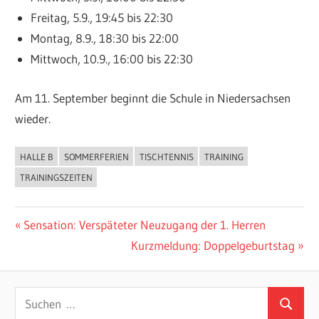
Freitag, 5.9., 19:45 bis 22:30
Montag, 8.9., 18:30 bis 22:00
Mittwoch, 10.9., 16:00 bis 22:30
Am 11. September beginnt die Schule in Niedersachsen
wieder.
HALLE B
SOMMERFERIEN
TISCHTENNIS
TRAINING
ALLGEMEIN
TRAININGSZEITEN
Beitragsnavigation
Vorheriger
Sensation: Verspäteter Neuzugang der 1. Herren
Beitrag:
Nächster
Kurzmeldung: Doppelgeburtstag
Beitrag:
Suchen
Suchen
nach: