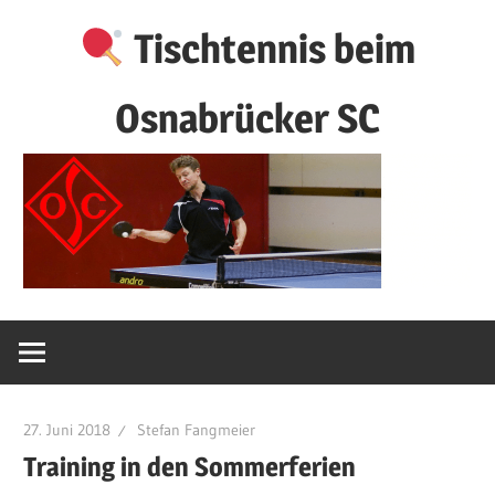
Zum
Tischtennis beim
Inhalt
springen
Osnabrücker SC
27. Juni 2018
Stefan Fangmeier
Training in den Sommerferien