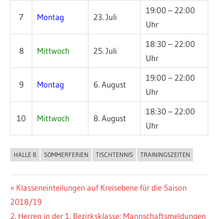
19:00 – 22:00
7
Montag
23. Juli
Uhr
18:30 – 22:00
8
Mittwoch
25. Juli
Uhr
19:00 – 22:00
9
Montag
6. August
Uhr
18:30 – 22:00
10
Mittwoch
8. August
Uhr
HALLE B
SOMMERFERIEN
TISCHTENNIS
TRAININGSZEITEN
ALLGEMEIN
Beitragsnavigation
Vorheriger
Klasseneinteilungen auf Kreisebene für die Saison
Beitrag:
2018/19
Nächster
2. Herren in der 1. Bezirksklasse: Mannschaftsmeldungen