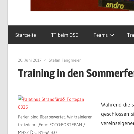
Startseite
TT beim OSC
Teams
Tra
20. Juni 2017
Stefan Fangmeier
Training in den Sommerfe
Während die s
geschlossen s
Ferien sind überbewertet. Wir trainieren
vereinseigenen
trotzdem. (Foto: FOTO:FORTEPAN /
MHSZ [CC BY-SA 3.0