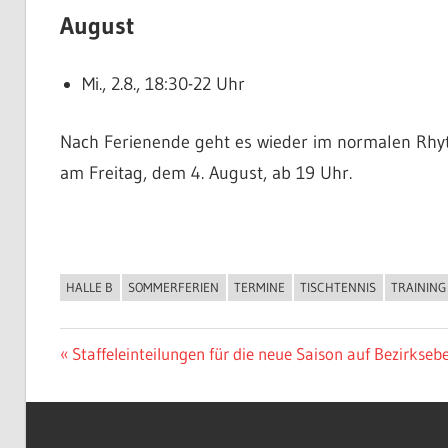
August
Mi., 2.8., 18:30-22 Uhr
Nach Ferienende geht es wieder im normalen Rhyth
am Freitag, dem 4. August, ab 19 Uhr.
HALLE B
SOMMERFERIEN
TERMINE
TISCHTENNIS
TRAINING
ALLGEMEIN
Beitragsnavigation
Vorheriger
Staffeleinteilungen für die neue Saison auf Bezirkseb
Beitrag: