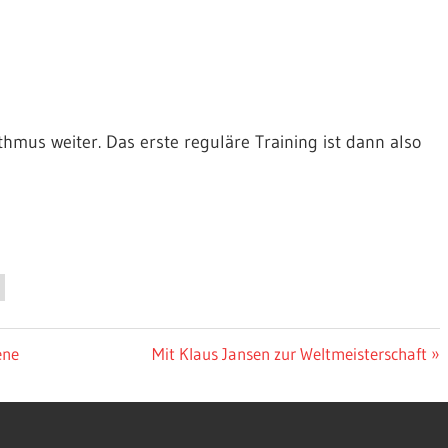
mus weiter. Das erste reguläre Training ist dann also
Nächster
ene
Mit Klaus Jansen zur Weltmeisterschaft
Beitrag: