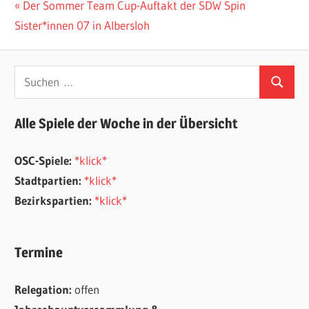
Beitragsnavigation
Vorheriger
Der Sommer Team Cup-Auftakt der SDW Spin
Beitrag:
Sister*innen 07 in Albersloh
Suchen
Suchen
nach:
Alle Spiele der Woche in der Übersicht
OSC-Spiele:
*klick*
Stadtpartien:
*klick*
Bezirkspartien:
*klick*
Termine
Relegation:
offen