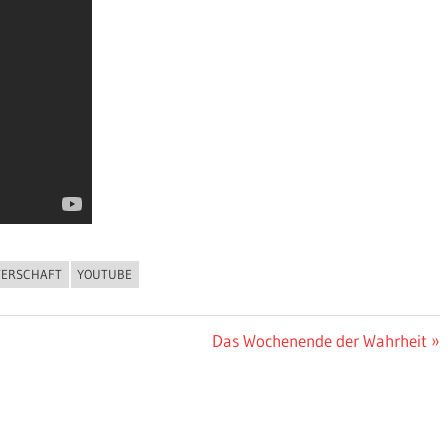
TERSCHAFT
YOUTUBE
Nächster
Das Wochenende der Wahrheit
Beitrag: