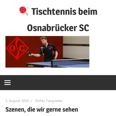
Zum
Tischtennis beim
Inhalt
springen
Osnabrücker SC
2. August 2013
Stefan Fangmeier
Szenen, die wir gerne sehen