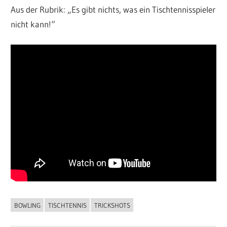
Aus der Rubrik: „Es gibt nichts, was ein Tischtennisspieler
nicht kann!“
BOWLING
TISCHTENNIS
TRICKSHOTS
ALLGEMEIN