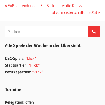
Beitragsnavigation
Vorheriger
Fußballsendungen: Ein Blick hinter die Kulissen
Beitrag:
Nächster
Stadtmeisterschaften 2013
Beitrag:
Suchen
Suchen
nach:
Alle Spiele der Woche in der Übersicht
OSC-Spiele:
*klick*
Stadtpartien:
*klick*
Bezirkspartien:
*klick*
Termine
Relegation:
offen