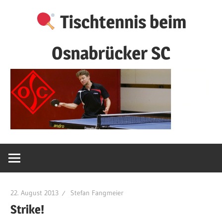
Zum
Tischtennis beim
Inhalt
springen
Osnabrücker SC
22. August 2013
Stefan Fangmeier
Strike!