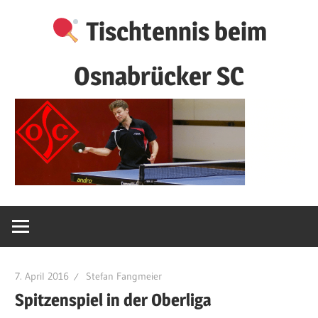
Zum
Tischtennis beim
Inhalt
springen
Osnabrücker SC
7. April 2016
Stefan Fangmeier
Spitzenspiel in der Oberliga