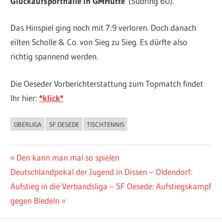
Glückaufsporthalle in GMHütte
(Südring 60).
Das Hinspiel ging noch mit 7:9 verloren. Doch danach
eilten Scholle & Co. von Sieg zu Sieg. Es dürfte also
richtig spannend werden.
Die Oeseder Vorberichterstattung zum Topmatch findet
Ihr hier:
*klick*
OBERLIGA
SF OESEDE
TISCHTENNIS
ALLGEMEIN
Beitragsnavigation
Vorheriger
Den kann man mal so spielen
Nächster
Beitrag:
Deutschlandpokal der Jugend in Dissen – Oldendorf:
Beitrag:
Aufstieg in die Verbandsliga – SF Oesede: Aufstiegskampf
gegen Bledeln