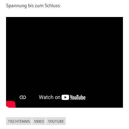
Spannung bis zum Schluss:
TISCHTENNIS
VIDEO
YOUTUBE
ALLGEMEIN