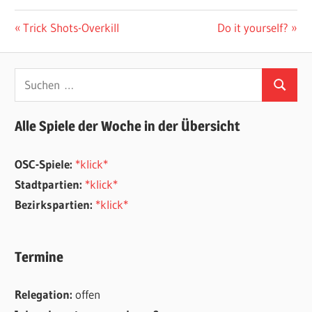
Beitragsnavigation
Vorheriger
Nächster
Trick Shots-Overkill
Do it yourself?
Beitrag:
Beitrag:
Suchen
Suchen
nach:
Alle Spiele der Woche in der Übersicht
OSC-Spiele:
*klick*
Stadtpartien:
*klick*
Bezirkspartien:
*klick*
Termine
Relegation:
offen