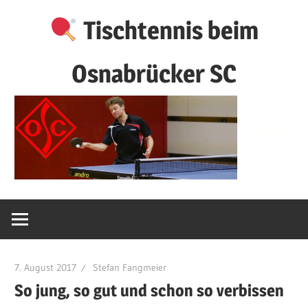
Zum
Tischtennis beim
Inhalt
springen
Osnabrücker SC
7. August 2017
Stefan Fangmeier
So jung, so gut und schon so verbissen