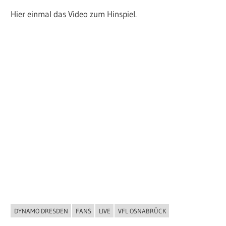
Hier einmal das Video zum Hinspiel.
DYNAMO DRESDEN
FANS
LIVE
VFL OSNABRÜCK
ALLGEMEIN