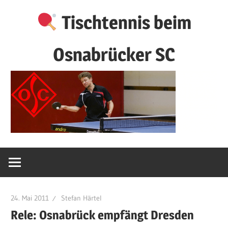
Zum
Tischtennis beim
Inhalt
springen
Osnabrücker SC
24. Mai 2011
Stefan Härtel
Rele: Osnabrück empfängt Dresden