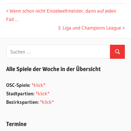
Beitragsnavigation
Vorheriger
Wenn schon nicht Einzelweltmeister, dann auf jeden
Beitrag:
Fall …
Nächster
3. Liga und Champions League
Beitrag:
Suchen
Suchen
nach:
Alle Spiele der Woche in der Übersicht
OSC-Spiele:
*klick*
Stadtpartien:
*klick*
Bezirkspartien:
*klick*
Termine