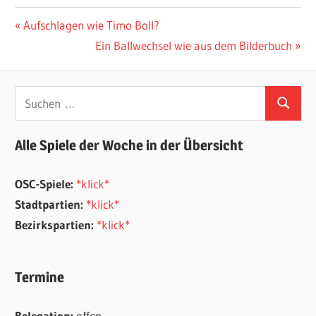
Beitragsnavigation
Vorheriger
Aufschlagen wie Timo Boll?
Beitrag:
Nächster
Ein Ballwechsel wie aus dem Bilderbuch
Beitrag:
Suchen
Suchen
nach:
Alle Spiele der Woche in der Übersicht
OSC-Spiele:
*klick*
Stadtpartien:
*klick*
Bezirkspartien:
*klick*
Termine
Relegation:
offen