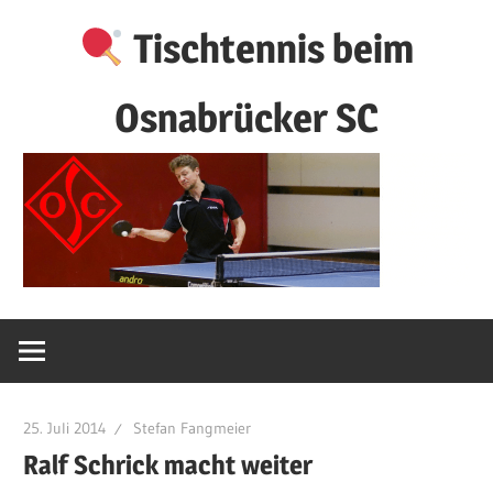
Zum
Tischtennis beim
Inhalt
springen
Osnabrücker SC
25. Juli 2014
Stefan Fangmeier
Ralf Schrick macht weiter