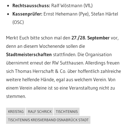
Rechtsausschuss:
Ralf Wöstmann (VfL)
Kassenprüfer:
Ernst Hehemann (Pye), Stefan Härtel
(OSC)
Merkt Euch bitte schon mal den
27./28. September
vor,
denn an diesem Wochenende sollen die
Stadtmeisterschaften
stattfinden. Die Organisation
übernimmt erneut der RW Sutthausen. Allerdings freuen
sich Thomas Herrschaft & Co. über hoffentlich zahlreiche
weitere helfende Hände, egal aus welchem Verein. Von
einem Verein alleine ist so eine Veranstaltung nicht zu
stemmen.
KREISTAG
RALF SCHRICK
TISCHTENNIS
ALLGEMEIN
TISCHTENNIS KREISVERBAND OSNABRÜCK STADT