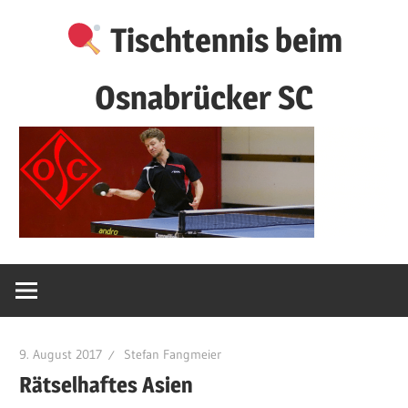
Zum
Tischtennis beim
Inhalt
springen
Osnabrücker SC
9. August 2017
Stefan Fangmeier
Rätselhaftes Asien