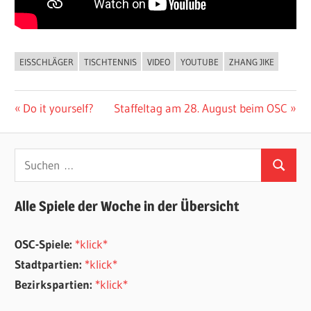
EISSCHLÄGER
TISCHTENNIS
VIDEO
YOUTUBE
ZHANG JIKE
ALLGEMEIN
Beitragsnavigation
Vorheriger
Nächster
Do it yourself?
Staffeltag am 28. August beim OSC
Beitrag:
Beitrag:
Suchen
Suchen
nach:
Alle Spiele der Woche in der Übersicht
OSC-Spiele:
*klick*
Stadtpartien:
*klick*
Bezirkspartien:
*klick*