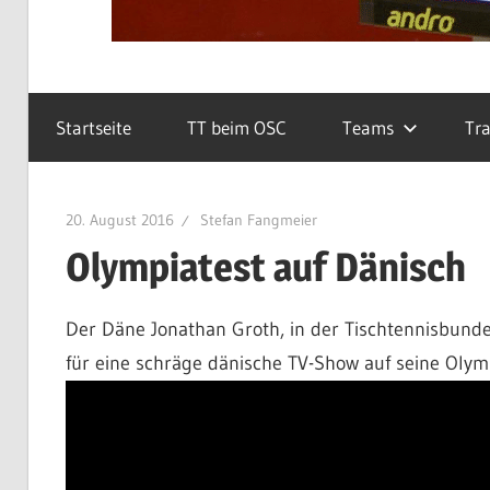
Startseite
TT beim OSC
Teams
Tra
20. August 2016
Stefan Fangmeier
Olympiatest auf Dänisch
Der Däne Jonathan Groth, in der Tischtennisbundes
für eine schräge dänische TV-Show auf seine Olymp