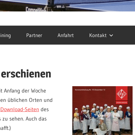
ining
Partner
Anfahrt
Kontakt
 erschienen
eit Anfang der Woche
den üblichen Orten und
n
Download-Seiten
des
s zu sehen. Auch das
fft.)