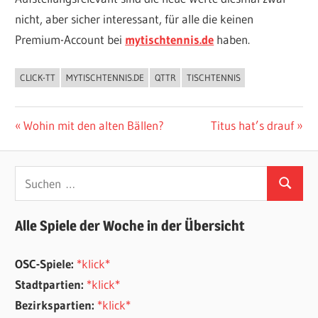
nicht, aber sicher interessant, für alle die keinen
Premium-Account bei
mytischtennis.de
haben.
CLICK-TT
MYTISCHTENNIS.DE
QTTR
TISCHTENNIS
ALLGEMEIN
Beitragsnavigation
Vorheriger
Nächster
Wohin mit den alten Bällen?
Titus hat’s drauf
Beitrag:
Beitrag:
Suchen
Suchen
nach:
Alle Spiele der Woche in der Übersicht
OSC-Spiele:
*klick*
Stadtpartien:
*klick*
Bezirkspartien:
*klick*