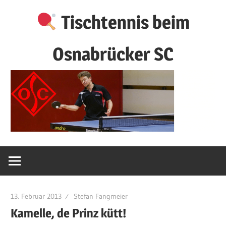
Zum
Tischtennis beim
Inhalt
springen
Osnabrücker SC
13. Februar 2013
Stefan Fangmeier
Kamelle, de Prinz kütt!