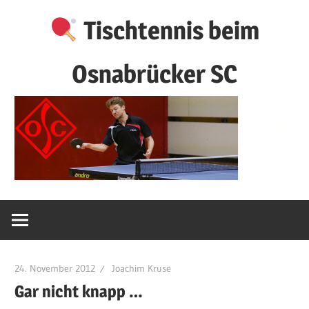
Zum
Tischtennis beim
Inhalt
springen
Osnabrücker SC
24. November 2012
Joachim Kruse
Gar nicht knapp …