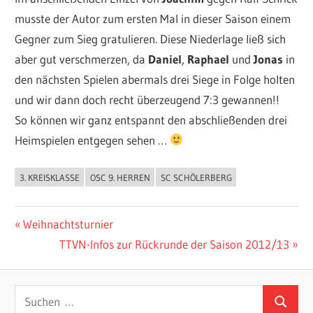
musste der Autor zum ersten Mal in dieser Saison einem
Gegner zum Sieg gratulieren. Diese Niederlage ließ sich
aber gut verschmerzen, da
Daniel
,
Raphael
und
Jonas
in
den nächsten Spielen abermals drei Siege in Folge holten
und wir dann doch recht überzeugend 7:3 gewannen!!
So können wir ganz entspannt den abschließenden drei
Heimspielen entgegen sehen …
3. KREISKLASSE
OSC 9. HERREN
SC SCHÖLERBERG
ALLGEMEIN
Beitragsnavigation
Vorheriger
Weihnachtsturnier
Beitrag:
Nächster
TTVN-Infos zur Rückrunde der Saison 2012/13
Beitrag:
Suchen
Suchen