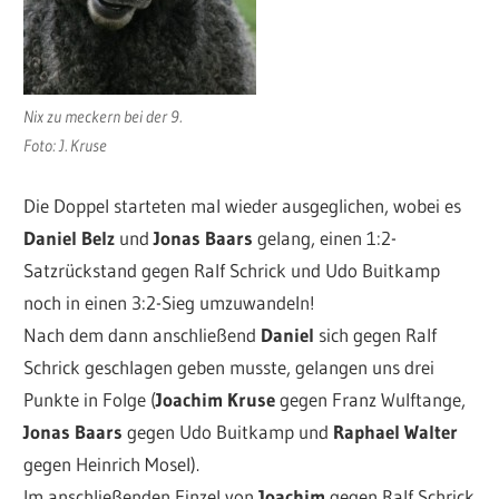
Nix zu meckern bei der 9.
Foto: J. Kruse
Die Doppel starteten mal wieder ausgeglichen, wobei es
Daniel Belz
und
Jonas Baars
gelang, einen 1:2-
Satzrückstand gegen Ralf Schrick und Udo Buitkamp
noch in einen 3:2-Sieg umzuwandeln!
Nach dem dann anschließend
Daniel
sich gegen Ralf
Schrick geschlagen geben musste, gelangen uns drei
Punkte in Folge (
Joachim Kruse
gegen Franz Wulftange,
Jonas Baars
gegen Udo Buitkamp und
Raphael Walter
gegen Heinrich Mosel).
Im anschließenden Einzel von
Joachim
gegen Ralf Schrick