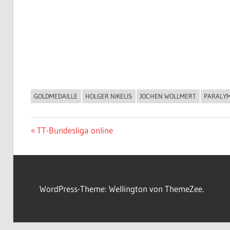
GOLDMEDAILLE
HOLGER NIKELIS
JOCHEN WOLLMERT
PARALYM
ALLGEMEIN
Beitragsnavigation
Vorheriger
TT-Bundesliga online
Beitrag:
WordPress-Theme: Wellington von ThemeZee.