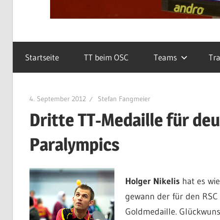
Startseite
TT beim OSC
Teams
Tra
4. September 2012
Stefan Fangmeier
Dritte TT-Medaille für de
Paralympics
Holger Nikelis
hat es wie
gewann der für den RSC K
Goldmedaille. Glückwuns