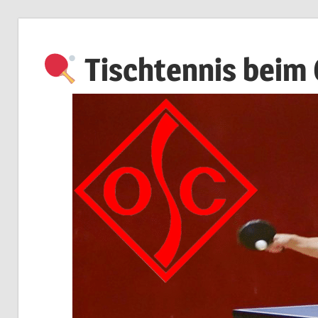
Zum
Inhalt
Tischtennis beim
springen