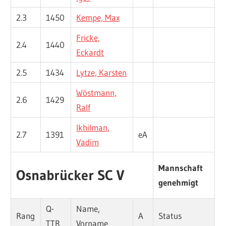
2.3
1450
Kempe, Max
Fricke,
2.4
1440
Eckardt
2.5
1434
Lytze, Karsten
Wöstmann,
2.6
1429
Ralf
Ikhilman,
2.7
1391
eA
Vadim
Mannschaft
Osnabrücker SC V
genehmigt
Q-
Name,
Rang
A
Status
TTR
Vorname