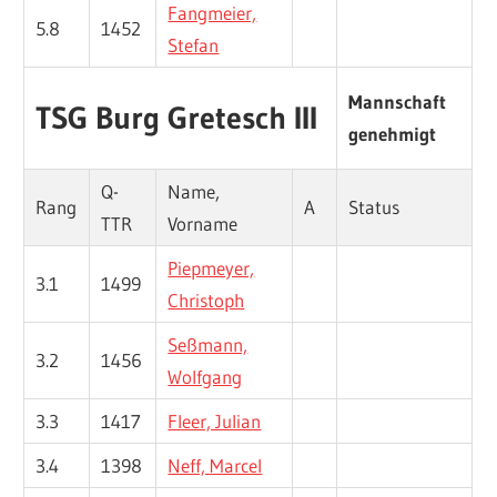
Fangmeier,
5.8
1452
Stefan
Mannschaft
TSG Burg Gretesch III
genehmigt
Q-
Name,
Rang
A
Status
TTR
Vorname
Piepmeyer,
3.1
1499
Christoph
Seßmann,
3.2
1456
Wolfgang
3.3
1417
Fleer, Julian
3.4
1398
Neff, Marcel