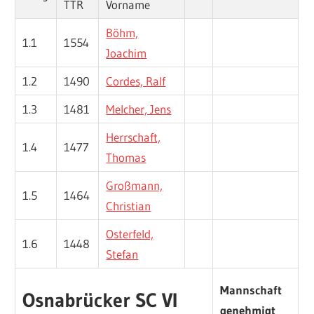
TTR
Vorname
Böhm,
1.1
1554
Joachim
1.2
1490
Cordes, Ralf
1.3
1481
Melcher, Jens
Herrschaft,
1.4
1477
Thomas
Großmann,
1.5
1464
Christian
Osterfeld,
1.6
1448
Stefan
Mannschaft
Osnabrücker SC VI
genehmigt