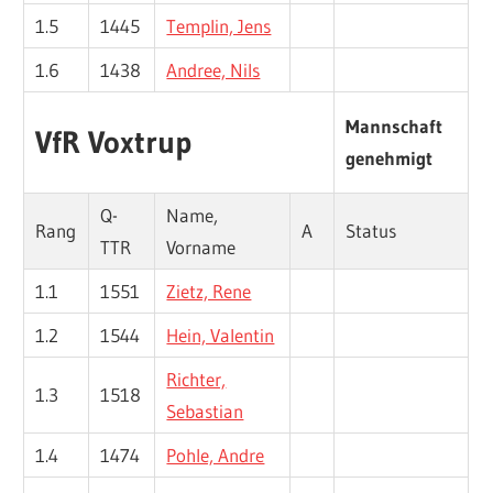
1.5
1445
Templin, Jens
1.6
1438
Andree, Nils
Mannschaft
VfR Voxtrup
genehmigt
Q-
Name,
Rang
A
Status
TTR
Vorname
1.1
1551
Zietz, Rene
1.2
1544
Hein, Valentin
Richter,
1.3
1518
Sebastian
1.4
1474
Pohle, Andre