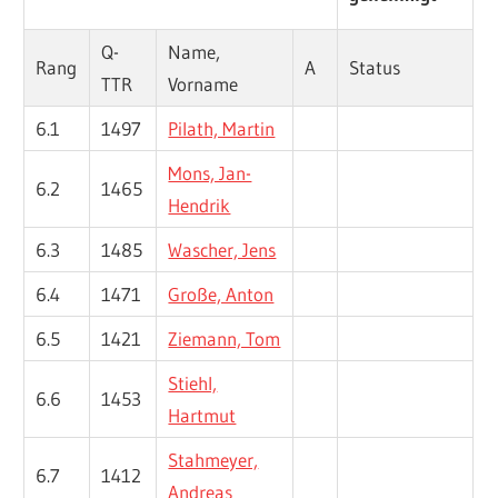
Q-
Name,
Rang
A
Status
TTR
Vorname
6.1
1497
Pilath, Martin
Mons, Jan-
6.2
1465
Hendrik
6.3
1485
Wascher, Jens
6.4
1471
Große, Anton
6.5
1421
Ziemann, Tom
Stiehl,
6.6
1453
Hartmut
Stahmeyer,
6.7
1412
Andreas