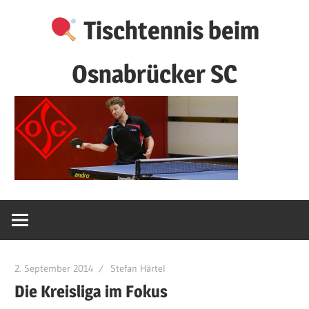
Zum
Tischtennis beim
Inhalt
springen
Osnabrücker SC
2. September 2014
Stefan Härtel
Die Kreisliga im Fokus