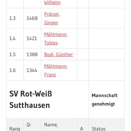
Wilhelm
Prätzel,
1.3
1468
Jürgen
Mählmann,
1.4
1421
Tobias
1.5
1388
Bodi, Günther
Mählmann,
1.6
1344
Franz
SV Rot-Weiß
Mannschaft
Sutthausen
genehmigt
Q-
Name,
Rang
A
Status