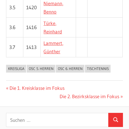
Niemann,
3.5
1420
Benno
Türke,
3.6
1416
Reinhard
Lammert,
3.7
1413
Günther
KREISLIGA
OSC 5. HERREN
OSC 6. HERREN
TISCHTENNIS
ALLGEMEIN
Beitragsnavigation
Vorheriger
Die 1. Kreisklasse im Fokus
Beitrag:
Nächster
Die 2. Bezirksklasse im Fokus
Beitrag:
Suchen
Suchen
nach: