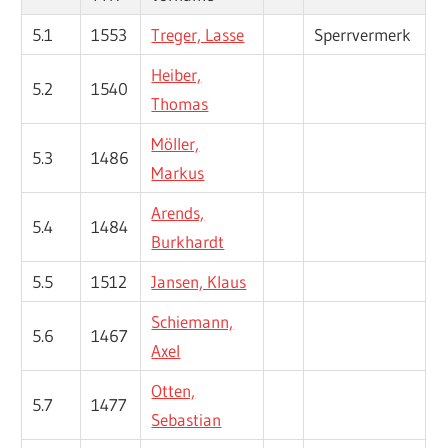
5.1
1553
Treger, Lasse
Sperrvermerk
Heiber,
5.2
1540
Thomas
Möller,
5.3
1486
Markus
Arends,
5.4
1484
Burkhardt
5.5
1512
Jansen, Klaus
Schiemann,
5.6
1467
Axel
Otten,
5.7
1477
Sebastian