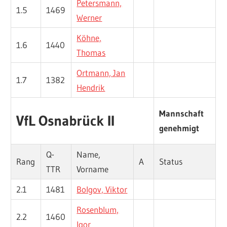
Petersmann,
1.5
1469
Werner
Köhne,
1.6
1440
Thomas
Ortmann, Jan
1.7
1382
Hendrik
Mannschaft
VfL Osnabrück II
genehmigt
Q-
Name,
Rang
A
Status
TTR
Vorname
2.1
1481
Bolgov, Viktor
Rosenblum,
2.2
1460
Igor