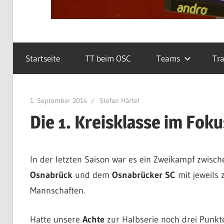
Startseite
TT beim OSC
Teams
Tra
1. September 2014
Stefan Härtel
Die 1. Kreisklasse im Foku
In der letzten Saison war es ein Zweikampf zwis
Osnabrück
und dem
Osnabrücker SC
mit jeweils 
Mannschaften.
Hatte unsere
Achte
zur Halbserie noch drei Punkt