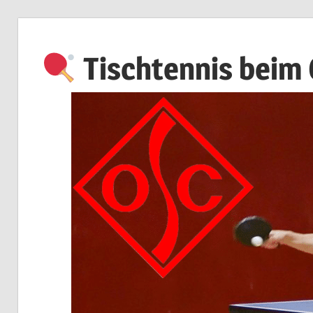
Zum
Inhalt
Tischtennis beim
springen