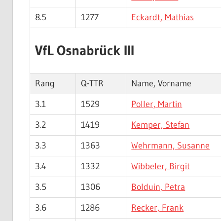
8.5
1277
Eckardt, Mathias
VfL Osnabrück III
Rang
Q-TTR
Name, Vorname
3.1
1529
Poller, Martin
3.2
1419
Kemper, Stefan
3.3
1363
Wehrmann, Susanne
3.4
1332
Wibbeler, Birgit
3.5
1306
Bolduin, Petra
3.6
1286
Recker, Frank