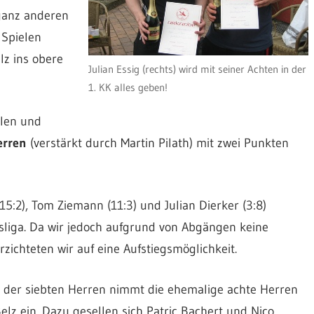
 ganz anderen
 Spielen
lz ins obere
Julian Essig (rechts) wird mit seiner Achten in der
1. KK alles geben!
olen und
erren
(verstärkt durch Martin Pilath) mit zwei Punkten
(15:2), Tom Ziemann (11:3) und Julian Dierker (3:8)
eisliga. Da wir jedoch aufgrund von Abgängen keine
zichteten wir auf eine Aufstiegsmöglichkeit.
in der siebten Herren nimmt die ehemalige achte Herren
lz ein. Dazu gesellen sich Patric Bachert und Nico