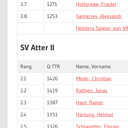
3.7
1271
Holtgrewe, Friedel
3.8
1253
Samarzev, Aleksandr
[Weitere Spieler von Vf
SV Atter II
Rang
Q-TTR
Name, Vorname
2.1
1426
Meyer, Christian
2.2
1419
Rathjen, Jonas
2.3
1387
Haut, Rainer
2.4
1351
Hartung, Helmut
2.5
1326
Schlagetter, Florian