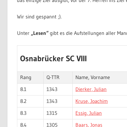
das einzige Ziel ausgibt, vor der 7. Herren ins Ziel 
Wir sind gespannt ;).
Unter
„Lesen“
gibt es die Aufstellungen aller Man
Osnabrücker SC VIII
Rang
Q-TTR
Name, Vorname
8.1
1343
Dierker, Julian
8.2
1343
Kruse, Joachim
8.3
1315
Essig, Julian
8.4
1305
Baars, Jonas