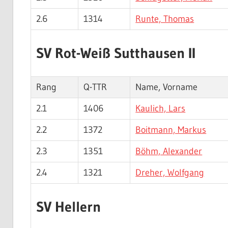
2.6
1314
Runte, Thomas
SV Rot-Weiß Sutthausen II
Rang
Q-TTR
Name, Vorname
2.1
1406
Kaulich, Lars
2.2
1372
Boitmann, Markus
2.3
1351
Böhm, Alexander
2.4
1321
Dreher, Wolfgang
SV Hellern