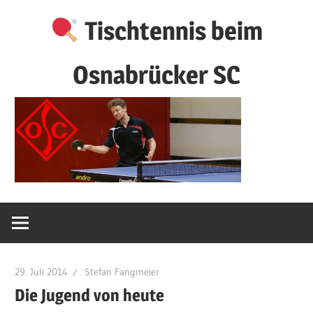
Zum
Tischtennis beim
Inhalt
springen
Osnabrücker SC
29. Juli 2014
Stefan Fangmeier
Die Jugend von heute