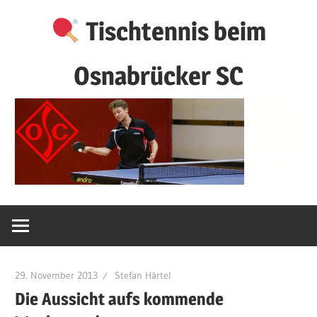
Zum
Tischtennis beim
Inhalt
springen
Osnabrücker SC
29. November 2013
Stefan Härtel
Die Aussicht aufs kommende