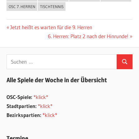
OSC 7. HERREN
TISCHTENNIS
Beitragsnavigation
Vorheriger
Jetzt heißt es warten für die 9. Herren
Beitrag:
Nächster
6. Herren: Platz 2 nach der Hinrunde!
Beitrag:
Suchen
Suchen
nach:
Alle Spiele der Woche in der Übersicht
OSC-Spiele:
*klick*
Stadtpartien:
*klick*
Bezirkspartien:
*klick*
Termine