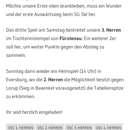
Möchte unsere Erste oben dranbleiben, muss ein Wunder
und der erste Auswärtssieg beim SG SW her.
Das dritte Spiel am Samstag bestreitet unsere
3. Herren
im Tischtennistempel von
Fürstenau
. Ein weiterer 2er
soll her, um weiter Punkte gegen den Abstieg zu
sammeln.
Sonntag dann wieder ein Heimspiel (14 Uhr) in
Eversburg, wo die
2. Herren
die Möglichkeit besitzt gegen
Lorup (Sieg in Bawinkel vorausgesetzt) die Tabellenspitze
zu erklimmen.
Ihr seid herzlich eingeladen!
OSC 1. HERREN
OSC 2. HERREN
OSC 3. HERREN
OSC 4. HERREN
ALLGEMEIN