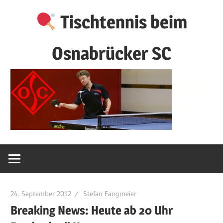
Zum
Tischtennis beim
Inhalt
springen
Osnabrücker SC
24. September 2012
Stefan Fangmeier
Breaking News: Heute ab 20 Uhr