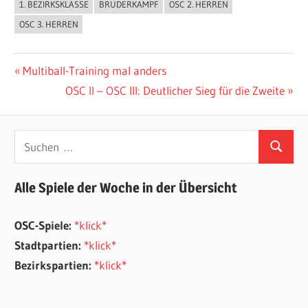
1. BEZIRKSKLASSE
BRUDERKAMPF
OSC 2. HERREN
ALLGEMEIN
OSC 3. HERREN
Beitragsnavigation
Vorheriger
Multiball-Training mal anders
Beitrag:
Nächster
OSC II – OSC III: Deutlicher Sieg für die Zweite
Beitrag:
Suchen
Suchen
nach:
Alle Spiele der Woche in der Übersicht
OSC-Spiele:
*klick*
Stadtpartien:
*klick*
Bezirkspartien:
*klick*