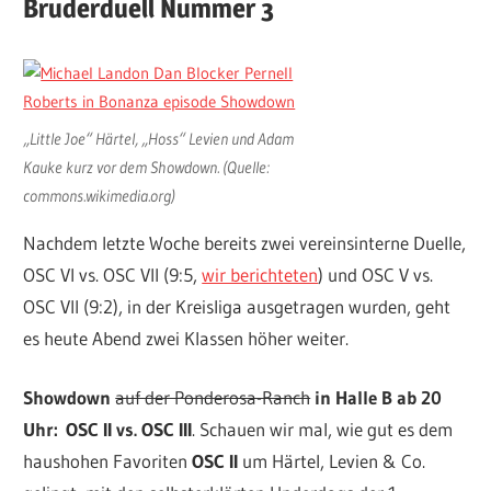
Bruderduell Nummer 3
„Little Joe“ Härtel, „Hoss“ Levien und Adam
Kauke kurz vor dem Showdown. (Quelle:
commons.wikimedia.org)
Nachdem letzte Woche bereits zwei vereinsinterne Duelle,
OSC VI vs. OSC VII (9:5,
wir berichteten
) und OSC V vs.
OSC VII (9:2), in der Kreisliga ausgetragen wurden, geht
es heute Abend zwei Klassen höher weiter.
Showdown
auf der Ponderosa-Ranch
in Halle B ab 20
Uhr:
OSC II vs. OSC III
. Schauen wir mal, wie gut es dem
haushohen Favoriten
OSC II
um Härtel, Levien & Co.