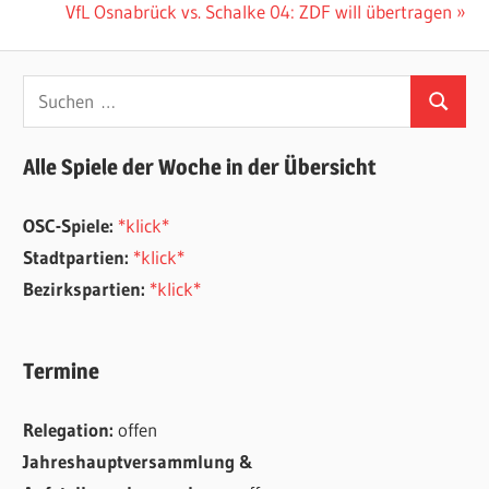
Beitrag:
Nächster
VfL Osnabrück vs. Schalke 04: ZDF will übertragen
Beitrag:
Suchen
Suchen
nach:
Alle Spiele der Woche in der Übersicht
OSC-Spiele:
*klick*
Stadtpartien:
*klick*
Bezirkspartien:
*klick*
Termine
Relegation:
offen
Jahreshauptversammlung &