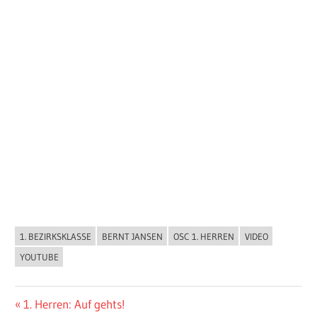
1. BEZIRKSKLASSE
BERNT JANSEN
OSC 1. HERREN
VIDEO
ALLGEMEIN
YOUTUBE
Beitragsnavigation
Vorheriger
1. Herren: Auf gehts!