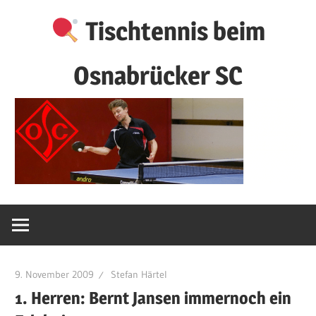
Zum
Tischtennis beim
Inhalt
springen
Osnabrücker SC
9. November 2009
Stefan Härtel
1. Herren: Bernt Jansen immernoch ein