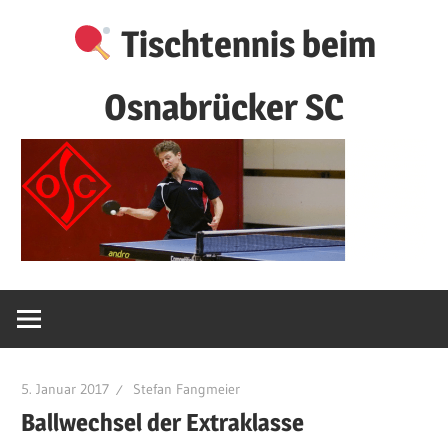
Zum
Tischtennis beim
Inhalt
springen
Osnabrücker SC
5. Januar 2017
Stefan Fangmeier
Ballwechsel der Extraklasse