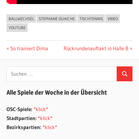
BALLWECHSEL
STEPHANE OUAICHE
TISCHTENNIS
VIDEO
ALLGEMEIN
YOUTUBE
Beitragsnavigation
Vorheriger
Nächster
So trainiert Dima
Rückrundenauftakt in Halle B
Beitrag:
Beitrag:
Suchen
Suchen
nach:
Alle Spiele der Woche in der Übersicht
OSC-Spiele:
*klick*
Stadtpartien:
*klick*
Bezirkspartien:
*klick*